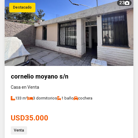
23
Destacado
cornelio moyano s/n
Casa en Venta
133 m²
3 dormitorios
1 baño
cochera
USD35.000
Venta