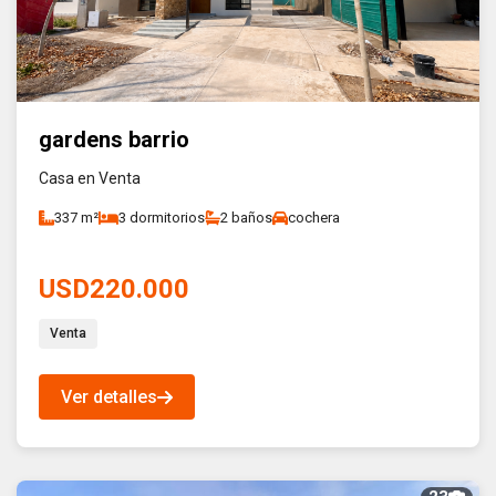
gardens barrio
Casa en Venta
337 m²
3 dormitorios
2 baños
cochera
USD220.000
Venta
Ver detalles