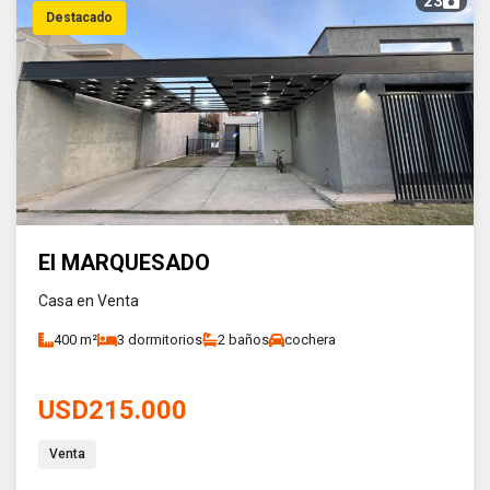
23
Destacado
El MARQUESADO
Casa en Venta
400 m²
3 dormitorios
2 baños
cochera
USD215.000
Venta