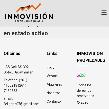
Error: La propiedad no se encuentra
en estado activo
Oficinas
Links
INMOVISION
PROPIEDADES
LAS CAÑAS 392
Inicio
Dpto:E, Guaymallen
Ventas
Teléfono:
(261)
Alquileres
Todos los
4160218
(261)
derechos
7464553
Nosotros
reservados.
Email:
Contacto
© 2026
feligonz07@gmail.com